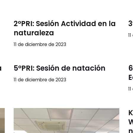
2ºPRI: Sesión Actividad en la
3
naturaleza
11
11 de diciembre de 2023
a
5ºPRI: Sesión de natación
6
E
11 de diciembre de 2023
11
K
W
n