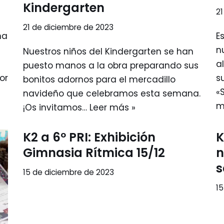
Kindergarten
21
21 de diciembre de 2023
ña
E
n
Nuestros niños del Kindergarten se han
a
puesto manos a la obra preparando sus
or
s
bonitos adornos para el mercadillo
«
navideño que celebramos esta semana.
m
¡Os invitamos…
Leer más »
K2 a 6º PRI: Exhibición
K
Gimnasia Rítmica 15/12
n
s
15 de diciembre de 2023
15