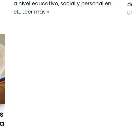
a nivel educativo, social y personal en
d
el…
Leer más »
u
s
la